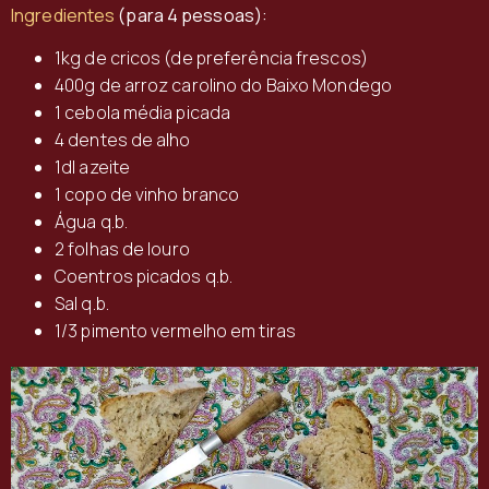
Ingredientes
(para 4 pessoas):
1kg de cricos (de preferência frescos)
400g de arroz carolino do Baixo Mondego
1 cebola média picada
4 dentes de alho
1dl azeite
1 copo de vinho branco
Água q.b.
2 folhas de louro
Coentros picados q.b.
Sal q.b.
1/3 pimento vermelho em tiras