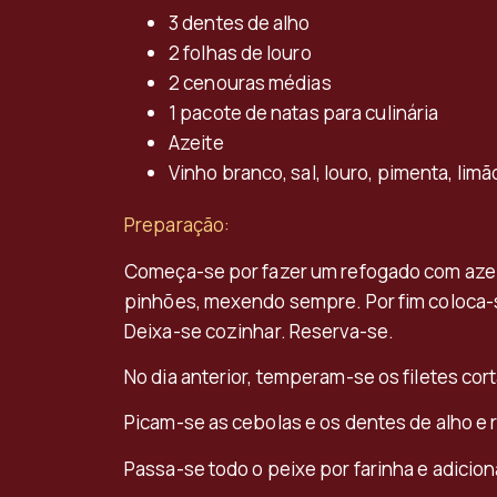
3 dentes de alho
2 folhas de louro
2 cenouras médias
1 pacote de natas para culinária
Azeite
Vinho branco, sal, louro, pimenta, limã
Preparação:
Começa-se por fazer um refogado com azeit
pinhões, mexendo sempre. Por fim coloca-s
Deixa-se cozinhar. Reserva-se.
No dia anterior, temperam-se os filetes cor
Picam-se as cebolas e os dentes de alho e
Passa-se todo o peixe por farinha e adici