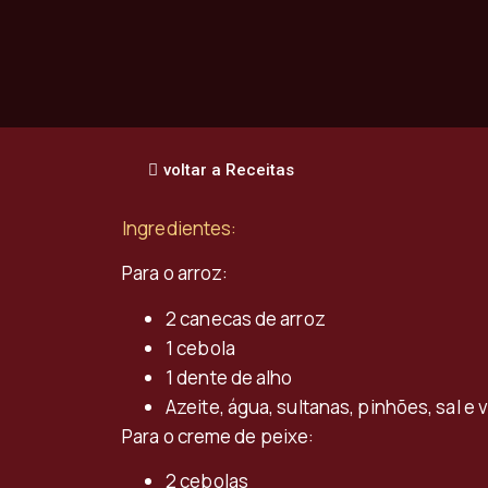
voltar a Receitas
Ingredientes:
Para o arroz:
2 canecas de arroz
1 cebola
1 dente de alho
Azeite, água, sultanas, pinhões, sal e
Para o creme de peixe:
2 cebolas