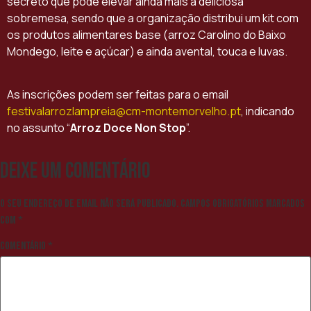
secreto que pode elevar ainda mais a deliciosa
sobremesa, sendo que a organização distribui um kit com
os produtos alimentares base (arroz Carolino do Baixo
Mondego, leite e açúcar) e ainda avental, touca e luvas.
As inscrições podem ser feitas para o email
festivalarrozlampreia@cm-montemorvelho.pt
, indicando
no assunto “
Arroz Doce Non Stop
”.
Deixe um comentário
O seu endereço de email não será publicado.
Campos obrigatórios marcados
com
*
Comentário
*