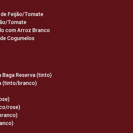
 de Feijão/Tomate
jão/Tomate
hado com Arroz Branco
z de Cogumelos
 Baga Reserva (tinto)
 (tinto/branco)
ose)
co/rose)
/branco)
ranco)