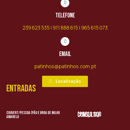
Telefone
239 623 535 | 911 888 615 | 965 615 073
Email
patinhos@patinhos.com.pt
Localização
Entradas
Couvert/Pessoa (Pão e Broa de Milho
(preço sob consulta)
Amarelo